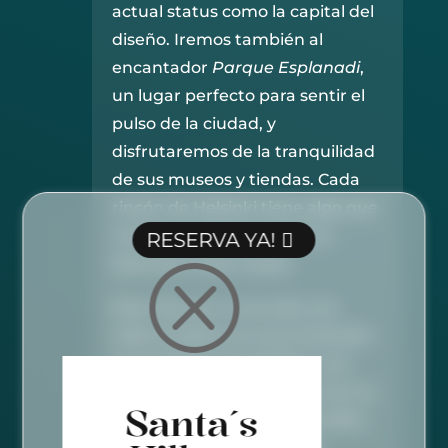
actual status como la capital del
diseño. Iremos también al
encantador
Parque Esplanadi
,
un lugar perfecto para sentir el
pulso de la ciudad, y
disfrutaremos de la tranquilidad
de sus museos y tiendas. Cada
rincón de Helsinki tiene algo que
contar, y juntos, lo vamos a
RESERVA YA!
descubrir paso a paso.
Q
Este city tour no es solo una
visita turística, es una inmersión
en el espíritu de Helsinki, una
ciudad que te enamorará con su
Santa´s
mezcla de elegancia y sencillez,
tradición y vanguardismo.