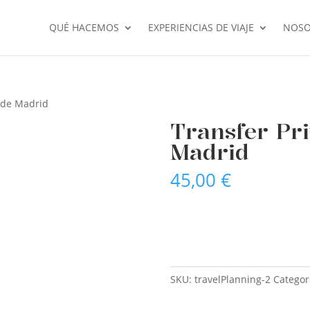
QUÉ HACEMOS
EXPERIENCIAS DE VIAJE
NOSO
 de Madrid
Transfer Pr
Madrid
45,00
€
Transfer
AÑADIR AL CARRIT
Privado
Aeropuerto
de
Madrid
SKU:
travelPlanning-2
Categor
cantidad